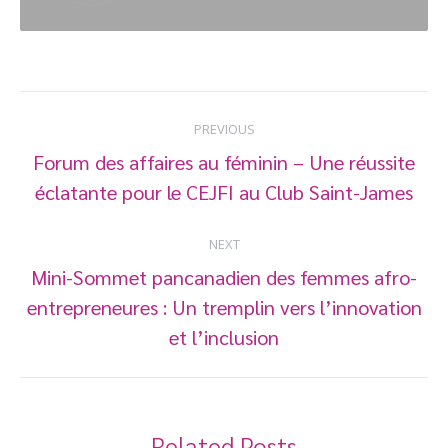
Post
PREVIOUS
navigation
Forum des affaires au féminin – Une réussite
Previous
éclatante pour le CEJFI au Club Saint-James
post:
NEXT
Mini-Sommet pancanadien des femmes afro-
entrepreneures : Un tremplin vers l’innovation
Next
post:
et l’inclusion
Related Posts