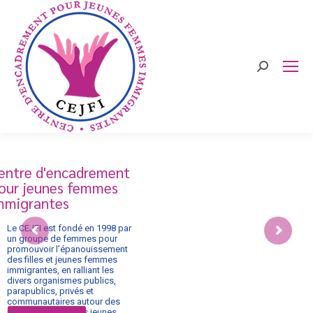
Search:
entre d'encadrement
our jeunes femmes
mmigrantes
Le CEJFI est fondé en 1998 par
un groupe de femmes pour
promouvoir l’épanouissement
des filles et jeunes femmes
immigrantes, en ralliant les
divers organismes publics,
parapublics, privés et
communautaires autour des
réalités touchant les jeunes