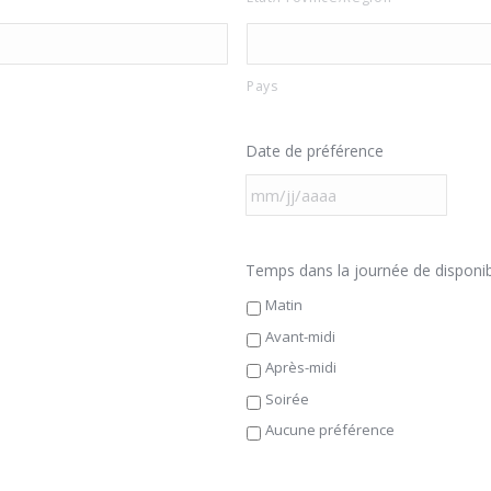
Pays
Date de préférence
MM
slash
JJ
Temps dans la journée de disponi
slash
Matin
AAAA
Avant-midi
Après-midi
Soirée
Aucune préférence