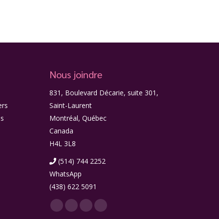
Nous joindre
831, Boulevard Décarie, suite 301,
ers
Saint-Laurent
és
Montréal, Québec
Canada
H4L 3L8
(514) 744 2252
WhatsApp
(438) 622 5091
Facebook
LinkedIn
Twitter
Instagram