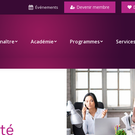
Devenir membre
Événements
Académie
Programmes
Services
Co
naître
Académie
Programmes
Service
ité