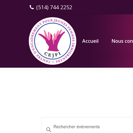
(514) 744 2252
Accueil
Nous connaître
Accueil
Nous con
Recherche
Saisir