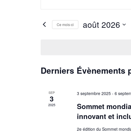
mot-
et
clé.
navigation
Rechercher
août 2026
Évènements
Ce mois-ci
de
par
Sélectionnez
mot-
une
vues
clé.
date.
Évènements
Calendrier
Derniers Évènements 
de
SEP
3 septembre 2025
-
6 septe
Évènements
3
Sommet mondial 
2025
innovant et incl
2e édition du Sommet mondial 