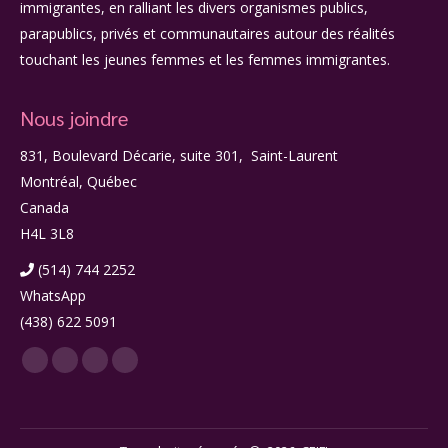
immigrantes, en ralliant les divers organismes publics,
parapublics, privés et communautaires autour des réalités
touchant les jeunes femmes et les femmes immigrantes.
Nous joindre
831, Boulevard Décarie, suite 301, Saint-Laurent
Montréal, Québec
Canada
H4L 3L8
(514) 744 2252
WhatsApp
(438) 622 5091
Facebook
LinkedIn
Twitter
Instagram
page
page
page
page
opens
opens
opens
opens