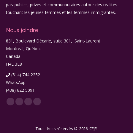
parapublics, privés et communautaires autour des réalités
touchant les jeunes femmes et les femmes immigrantes.
Nous joindre
831, Boulevard Décarie, suite 301, Saint-Laurent
Montréal, Québec
Canada
H4L 3L8
(514) 744 2252
WhatsApp
(438) 622 5091
Facebook
LinkedIn
Twitter
Instagram
page
page
page
page
opens
opens
opens
opens
in
in
in
in
Tous droits réservés ©. 2026. CEJFI